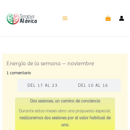
Ir
al
contenido
Energía de la semana – noviembre
1 comentario
 30
DEL 17 AL 23
DEL 10 AL 16
Dos sesiones, un camino de conciencia
Durante estos meses abro una propuesta especial:
realizaremos dos sesiones por el valor habitual de
una.