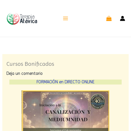
Ir
al
contenido
Cursos Bonificados
Deja un comentario
FORMACIÓN en DIRECTO ONLINE