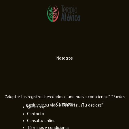
Nosotros
“Adaptar los registros heredados a una nueva consciencia” “Puedes
Contacto
elegir vivir su vida o liberarte… ¡Tú decides!”
Quien soy
Contacto
Consulta online
Términos y condiciones