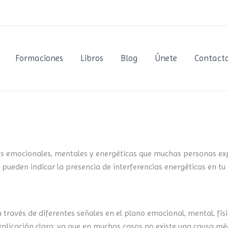
Formaciones
Libros
Blog
Únete
Contact
es emocionales, mentales y energéticas que muchas personas ex
 pueden indicar la presencia de interferencias energéticas en t
través de diferentes señales en el plano emocional, mental, fís
plicación clara, ya que en muchos casos no existe una causa méd