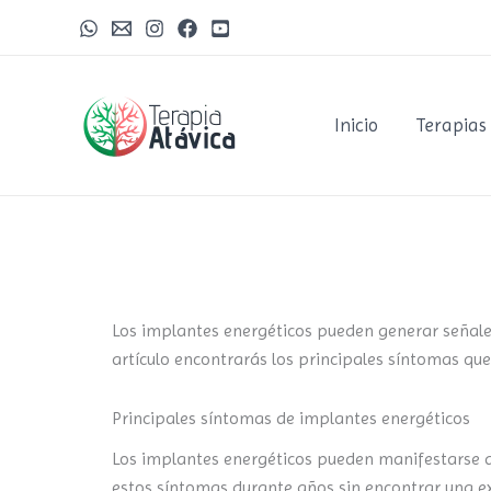
Ir
al
contenido
Inicio
Terapias
Los implantes energéticos pueden generar señal
artículo encontrarás los principales síntomas que
Principales síntomas de implantes energéticos
Los implantes energéticos pueden manifestarse a 
estos síntomas durante años sin encontrar una ex