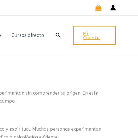
Mi
Buscar
o
Cursos directo
Cuenta
perimentan sin comprender su origen. En este
u campo.
ico y espiritual. Muchas personas experimentan
ica o psicológica evidente.