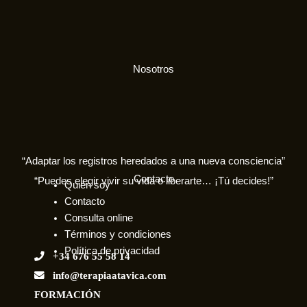
Nosotros
“Adaptar los registros heredados a una nueva consciencia”
Contacto
“Puedes elegir vivir su vida o liberarte… ¡Tú decides!”
Quien soy
Contacto
Consulta online
Términos y condiciones
Política de privacidad
+34 676 55 58 14
info@terapiaatavica.com
FORMACIÓN