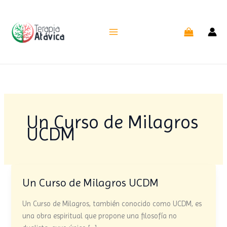
Ir
al
contenido
Un Curso de Milagros
UCDM
Un Curso de Milagros UCDM
Un
Curso
Un Curso de Milagros, también conocido como UCDM, es
de
una obra espiritual que propone una filosofía no
Milagros