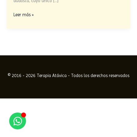
dualista, cuyo único […]
UCDM
Leer más »
© 2016 - 2026 Terapia Atávica - Todos los derechos reservados