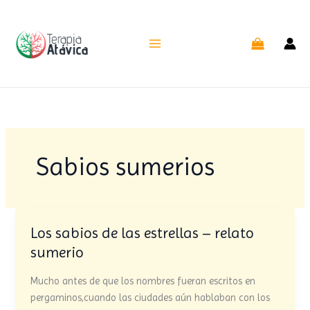
Ir
al
contenido
Sabios sumerios
Los sabios de las estrellas – relato
Los
sabios
sumerio
de
las
Mucho antes de que los nombres fueran escritos en
estrellas
pergaminos,cuando las ciudades aún hablaban con los