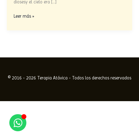
–
diosesy el cielo era […]
relato
Leer más »
sumerio
© 2016 - 2026 Terapia Atávica - Todos los derechos reservados