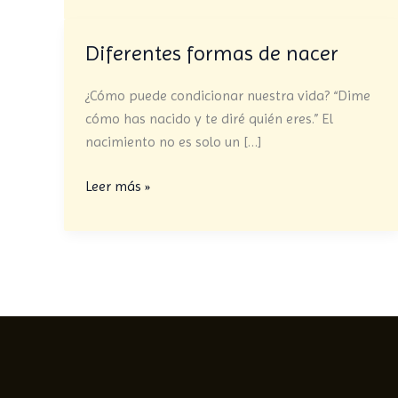
Diferentes formas de nacer
Diferentes
formas
¿Cómo puede condicionar nuestra vida? “Dime
de
cómo has nacido y te diré quién eres.” El
nacer
nacimiento no es solo un […]
Leer más »