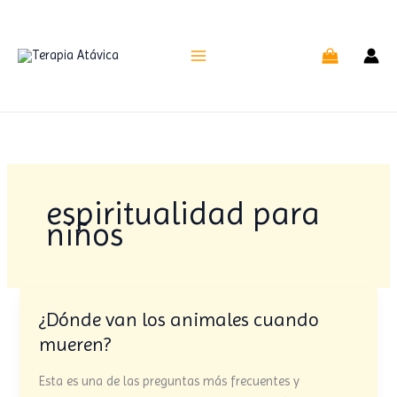
Ir
al
contenido
espiritualidad para
niños
¿Dónde van los animales cuando
¿Dónde
van
mueren?
los
animales
Esta es una de las preguntas más frecuentes y