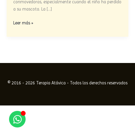
cuando
conmovedoras, especialmente cuando el niño ha perdido
mueren?
a su mascota. La […]
Leer más »
© 2016 - 2026 Terapia Atávica - Todos los derechos reservados