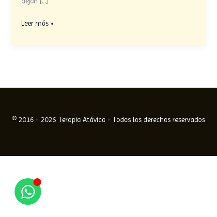
dejan […]
para
los
Leer más »
animales?
© 2016 - 2026 Terapia Atávica - Todos los derechos reservados