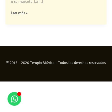
mueren?
a su mascota. La […]
Leer más »
© 2016 - 2026 Terapia Atávica - Todos los derechos reservados