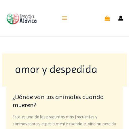
Ir
al
contenido
amor y despedida
¿Dónde van los animales cuando
¿Dónde
van
mueren?
los
animales
Esta es una de las preguntas más frecuentes y
cuando
conmovedoras, especialmente cuando el niño ha perdido